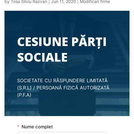
by
Tosa Silviu Razvan
|
Jun 11, 2020
|
Modificari firme
CESIUNE PĂRȚI
SOCIALE
SOCIETATE CU RĂSPUNDERE LIMITATĂ
(S.R.L) / PERSOANĂ FIZICĂ AUTORIZATĂ
(P.F.A)
Nume complet