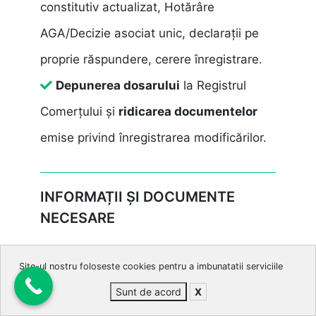
constitutiv actualizat, Hotărâre
AGA/Decizie asociat unic, declarații pe
proprie răspundere, cerere înregistrare.
Depunerea dosarului
la Registrul
Comerțului și
ridicarea documentelor
emise privind înregistrarea modificărilor.
INFORMAȚII ȘI DOCUMENTE
NECESARE
Copie documente de identitate
Site-ul nostru foloseste cookies pentru a imbunatatii serviciile
asociat/administrator.
Sunt de acord
X
Actul constitutiv și certificate