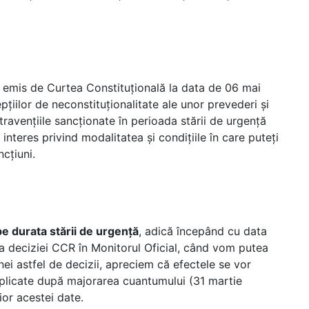
 emis de Curtea Constituțională la data de 06 mai
pțiilor de neconstituționalitate ale unor prevederi și
ravențiile sancționate în perioada stării de urgență
teres privind modalitatea și condițiile în care puteți
cțiuni.
pe durata stării de urgență
, adică începând cu data
a deciziei CCR în Monitorul Oficial, când vom putea
nei astfel de decizii, apreciem că efectele se vor
plicate după majorarea cuantumului (31 martie
ior acestei date.