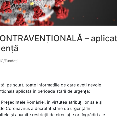
NTRAVENȚIONALĂ – aplica
gență
NG/Fundații
tă, pe scurt, toate informațiile de care aveți nevoie
ională aplicată în perioada stării de urgență:
reședintele României, în virtutea atribuțiilor sale și
 de Coronavirus a decretat stare de urgență în
ele și anumite restricții de circulație ori îngrădiri ale