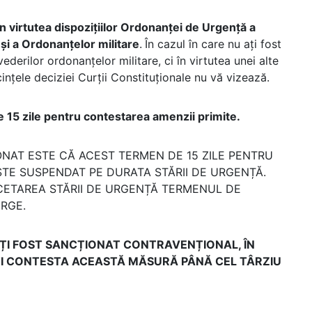
în virtutea dispozițiilor Ordonanței de Urgență a
și a Ordonanțelor militare
.
În cazul în care nu ați fost
derilor ordonanțelor militare, ci în virtutea unei alte
nțele deciziei Curții Constituționale nu vă vizează.
 15 zile pentru contestarea amenzii primite.
NAT ESTE CĂ ACEST TERMEN DE 15 ZILE PENTRU
TE SUSPENDAT PE DURATA STĂRII DE URGENȚĂ.
NCETAREA STĂRII DE URGENȚĂ TERMENUL DE
RGE.
 AȚI FOST SANCȚIONAT CONTRAVENȚIONAL, ÎN
EȚI CONTESTA ACEASTĂ MĂSURĂ PÂNĂ CEL TÂRZIU