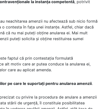
ontravenționale la instanța competentă
, potrivit
sau neachitarea amenzii nu afectează sub nicio formă
o contesta în fața unei instanțe. Astfel, chiar dacă
nă că nu mai puteți obține anularea ei. Mai mult
zii puteți solicita și obține restituirea sumei
te faptul că prin contestația formulată
e alt motiv care ar putea conduce la anularea ei,
celor care au aplicat amenda.
ilor pe care le suportați pentru anularea amenzii
.
precizat cu privire la procedura de anulare a amenzii
ta stării de urgență, îl constituie posibilitatea
te în vederea anulării amenzii. Astfel, atât taxa de