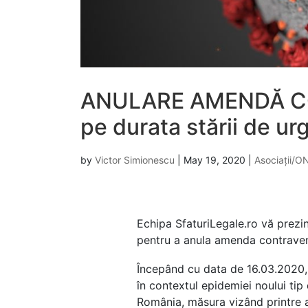
ANULARE AMENDĂ CO
pe durata stării de ur
by
Victor Simionescu
|
May 19, 2020
|
Asociații/O
Echipa SfaturiLegale.ro vă prezin
pentru a anula amenda contravenț
Începând cu data de 16.03.2020, P
în contextul epidemiei noului tip
România, măsura vizând printre alt