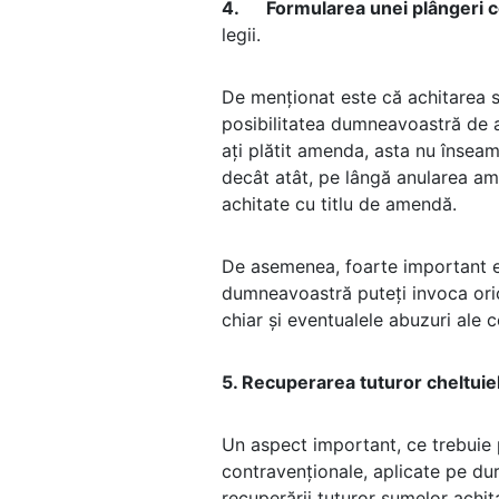
4.
Formularea unei plângeri c
legii.
De menționat este că achitarea 
posibilitatea dumneavoastră de a 
ați plătit amenda, asta nu înseam
decât atât, pe lângă anularea amen
achitate cu titlu de amendă.
De asemenea, foarte important es
dumneavoastră puteți invoca oric
chiar și eventualele abuzuri ale 
5.
Recuperarea tuturor cheltuiel
Un aspect important, ce trebuie 
contravenționale, aplicate pe dura
recuperării tuturor sumelor achita