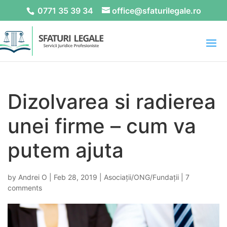
0771 35 39 34
office@sfaturilegale.ro
Dizolvarea si radierea
unei firme – cum va
putem ajuta
by
Andrei O
|
Feb 28, 2019
|
Asociații/ONG/Fundații
|
7
comments